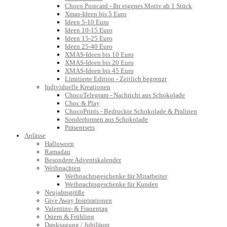
Choco Postcard - Ihr eigenes Motiv ab 1 Stück
Xmas-Ideen bis 5 Euro
Ideen 5-10 Euro
Ideen 10-15 Euro
Ideen 15-25 Euro
Ideen 25-40 Euro
XMAS-Ideen bis 10 Euro
XMAS-Ideen bis 20 Euro
XMAS-Ideen bis 45 Euro
Limitierte Edition - Zeitlich begrenzt
Individuelle Kreationen
ChocoTelegram - Nachricht aus Schokolade
Choc & Play
ChocoPrints - Bedruckte Schokolade & Pralinen
Sonderformen aus Schokolade
Präsentsets
Anlässe
Halloween
Ramadan
Besondere Adventskalender
Weihnachten
Weihnachtsgeschenke für Mitarbeiter
Weihnachtsgeschenke für Kunden
Neujahrsgrüße
Give Away Inspirationen
Valentins- & Frauentag
Ostern & Frühling
Danksagung / Jubiläum