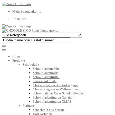
Mein Benutzerkonto
Anmelden
Home
Produkte
Schokolade
Schokoladentafeln
Schokoladenlollis
Schokoladentrüffel
Trinkschokolade
ChocoTelegram als Danksagung
ChocoTelegram zu Weihnachten
Schokotaler & Xmas Schokotäfelchen
Schokoladenfiguren Ganzjahr
Schokoladenfiguren XMAS
Pralinen
Schachteln aus Karton
Holzkästchen