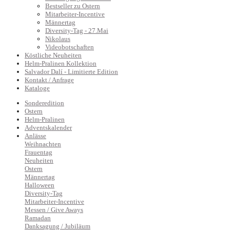
Bestseller zu Ostern
Mitarbeiter-Incentive
Männertag
Diversity-Tag - 27.Mai
Nikolaus
Videobotschaften
Köstliche Neuheiten
Helm-Pralinen Kollektion
Salvador Dalí - Limitierte Edition
Kontakt / Anfrage
Kataloge
Sonderedition
Ostern
Helm-Pralinen
Adventskalender
Anlässe
Weihnachten
Frauentag
Neuheiten
Ostern
Männertag
Halloween
Diversity-Tag
Mitarbeiter-Incentive
Messen / Give Aways
Ramadan
Danksagung / Jubiläum