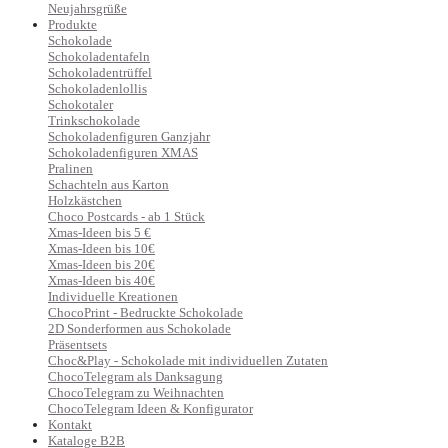
Neujahrsgrüße
Produkte
Schokolade
Schokoladentafeln
Schokoladentrüffel
Schokoladenlollis
Schokotaler
Trinkschokolade
Schokoladenfiguren Ganzjahr
Schokoladenfiguren XMAS
Pralinen
Schachteln aus Karton
Holzkästchen
Choco Postcards - ab 1 Stück
Xmas-Ideen bis 5 €
Xmas-Ideen bis 10€
Xmas-Ideen bis 20€
Xmas-Ideen bis 40€
Individuelle Kreationen
ChocoPrint - Bedruckte Schokolade
2D Sonderformen aus Schokolade
Präsentsets
Choc&Play - Schokolade mit individuellen Zutaten
ChocoTelegram als Danksagung
ChocoTelegram zu Weihnachten
ChocoTelegram Ideen & Konfigurator
Kontakt
Kataloge B2B