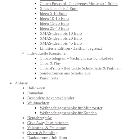
Choco Postcard - Ihr eigenes Motiv ab 1 Stück
Xmas-Ideen bis 5 Euro
Ideen 5-10 Euro
Ideen 10-15 Euro
Ideen 15-25 Euro
Ideen 25-40 Euro
XMAS-Ideen bis 10 Euro
XMAS-Ideen bis 20 Euro
XMAS-Ideen bis 45 Euro
Limitierte Edition - Zeitlich begrenzt
Individuelle Kreationen
ChocoTelegram - Nachricht aus Schokolade
Choc & Play
ChocoPrints - Bedruckte Schokolade & Pralinen
Sonderformen aus Schokolade
Präsentsets
Anlässe
Halloween
Ramadan
Besondere Adventskalender
Weihnachten
Weihnachtsgeschenke für Mitarbeiter
Weihnachtsgeschenke für Kunden
Neujahrsgrüße
Give Away Inspirationen
Valentins- & Frauentag
Ostern & Frühling
Danksagung / Jubiläum