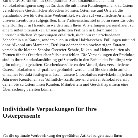
Ein breites Sortiment mit Osterpralinen, Schokoladentäfelchen und
Schokoladenfiguren sorgt dafür, dass Sie mit Ihrem Kundengeschenk zu Ostern
verschiedene Geschmäcker abdecken können. Osterhase und Osterei, die
Standardmotive für österliche Werbeartikel, werden auf verschiedene Arten in
unseren Kreationen aufgegriffen. Eine Pralinenschachtel in Form eines Eis oder
eine Hohlfigur in Hasenform werden nach Ihren Vorstellungen personalisiert zu
einem süßen Streuartikel. Unsere gefüllten Pralinen in Eiform sind in
unterschiedlichen Verpackungen erhältlich, nicht nur in verschiedenen
Schachteln aus Karton, sondern auch in edlen Holzkästchen. Füllungen mit und
ohne Alkohol aus Marzipan, Eierlikör oder anderen hochwertigen Zutaten
veredeln die kleinen Schoko-Ostereier. Schafe, Küken und Hühner dürfen als
Formen für das Osterfest ebenfalls nicht fehlen. Die Verpackungen der Produkte
sind in ihrer Standardausführung größtenteils in den Farben des Frühlings wie
grün oder gelb gehalten. Geschenksets bieten den Vorteil, dass verschiedene
Osterschokoladen und -pralinen gebündelt werden und Sie sich nicht auf ein
einzelnes Produkt festlegen müssen. Unsere Chocolatiers entwickeln in jedem
Jahr neue Kreationen aus Vollmilch-, Zartbitter- und weißer Schokolade, mit
denen Sie zu Ostern Ihren Kunden, Mitarbeitern und Geschäftspartnern eine
Überraschung bereiten können.
Individuelle Verpackungen für Ihre
Osterpräsente
Für die optimale Werbewirkung der gewählten Artikel sorgen nach Ihren