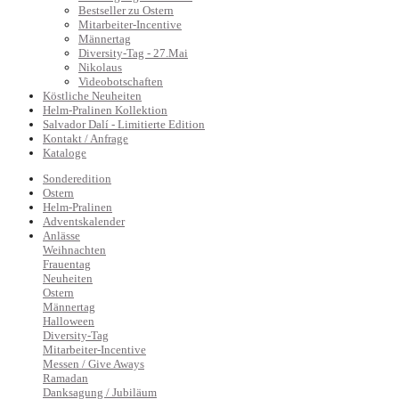
Bestseller zu Ostern
Mitarbeiter-Incentive
Männertag
Diversity-Tag - 27.Mai
Nikolaus
Videobotschaften
Köstliche Neuheiten
Helm-Pralinen Kollektion
Salvador Dalí - Limitierte Edition
Kontakt / Anfrage
Kataloge
Sonderedition
Ostern
Helm-Pralinen
Adventskalender
Anlässe
Weihnachten
Frauentag
Neuheiten
Ostern
Männertag
Halloween
Diversity-Tag
Mitarbeiter-Incentive
Messen / Give Aways
Ramadan
Danksagung / Jubiläum