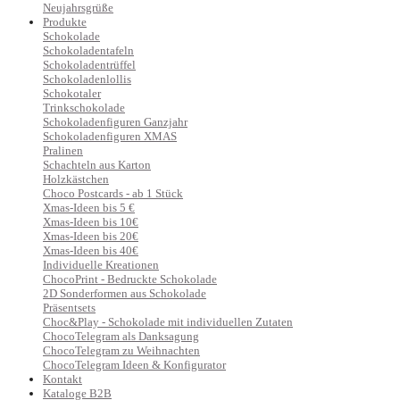
Neujahrsgrüße
Produkte
Schokolade
Schokoladentafeln
Schokoladentrüffel
Schokoladenlollis
Schokotaler
Trinkschokolade
Schokoladenfiguren Ganzjahr
Schokoladenfiguren XMAS
Pralinen
Schachteln aus Karton
Holzkästchen
Choco Postcards - ab 1 Stück
Xmas-Ideen bis 5 €
Xmas-Ideen bis 10€
Xmas-Ideen bis 20€
Xmas-Ideen bis 40€
Individuelle Kreationen
ChocoPrint - Bedruckte Schokolade
2D Sonderformen aus Schokolade
Präsentsets
Choc&Play - Schokolade mit individuellen Zutaten
ChocoTelegram als Danksagung
ChocoTelegram zu Weihnachten
ChocoTelegram Ideen & Konfigurator
Kontakt
Kataloge B2B