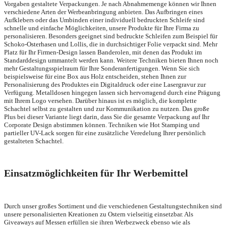
Vorgaben gestaltete Verpackungen. Je nach Abnahmemenge können wir Ihnen
verschiedene Arten der Werbeanbringung anbieten. Das Aufbringen eines
Aufklebers oder das Umbinden einer individuell bedruckten Schleife sind
schnelle und einfache Möglichkeiten, unsere Produkte für Ihre Firma zu
personalisieren. Besonders geeignet sind bedruckte Schleifen zum Beispiel für
Schoko-Osterhasen und Lollis, die in durchsichtiger Folie verpackt sind. Mehr
Platz für Ihr Firmen-Design lassen Banderolen, mit denen das Produkt im
Standarddesign ummantelt werden kann. Weitere Techniken bieten Ihnen noch
mehr Gestaltungsspielraum für Ihre Sonderanfertigungen. Wenn Sie sich
beispielsweise für eine Box aus Holz entscheiden, stehen Ihnen zur
Personalisierung des Produktes ein Digitaldruck oder eine Lasergravur zur
Verfügung. Metalldosen hingegen lassen sich hervorragend durch eine Prägung
mit Ihrem Logo versehen. Darüber hinaus ist es möglich, die komplette
Schachtel selbst zu gestalten und zur Kommunikation zu nutzen. Das große
Plus bei dieser Variante liegt darin, dass Sie die gesamte Verpackung auf Ihr
Corporate Design abstimmen können. Techniken wie Hot Stamping und
partieller UV-Lack sorgen für eine zusätzliche Veredelung Ihrer persönlich
gestalteten Schachtel.
Einsatzmöglichkeiten für Ihr Werbemittel
Durch unser großes Sortiment und die verschiedenen Gestaltungstechniken sind
unsere personalisierten Kreationen zu Ostern vielseitig einsetzbar. Als
Giveaways auf Messen erfüllen sie ihren Werbezweck ebenso wie als