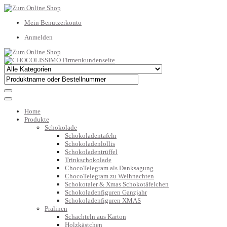
Mein Benutzerkonto
Anmelden
Home
Produkte
Schokolade
Schokoladentafeln
Schokoladenlollis
Schokoladentrüffel
Trinkschokolade
ChocoTelegram als Danksagung
ChocoTelegram zu Weihnachten
Schokotaler & Xmas Schokotäfelchen
Schokoladenfiguren Ganzjahr
Schokoladenfiguren XMAS
Pralinen
Schachteln aus Karton
Holzkästchen