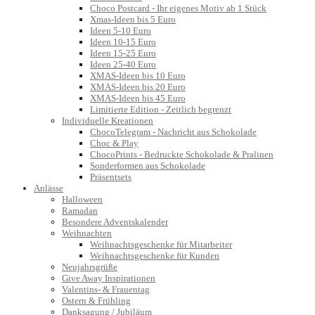
Choco Postcard - Ihr eigenes Motiv ab 1 Stück
Xmas-Ideen bis 5 Euro
Ideen 5-10 Euro
Ideen 10-15 Euro
Ideen 15-25 Euro
Ideen 25-40 Euro
XMAS-Ideen bis 10 Euro
XMAS-Ideen bis 20 Euro
XMAS-Ideen bis 45 Euro
Limitierte Edition - Zeitlich begrenzt
Individuelle Kreationen
ChocoTelegram - Nachricht aus Schokolade
Choc & Play
ChocoPrints - Bedruckte Schokolade & Pralinen
Sonderformen aus Schokolade
Präsentsets
Anlässe
Halloween
Ramadan
Besondere Adventskalender
Weihnachten
Weihnachtsgeschenke für Mitarbeiter
Weihnachtsgeschenke für Kunden
Neujahrsgrüße
Give Away Inspirationen
Valentins- & Frauentag
Ostern & Frühling
Danksagung / Jubiläum