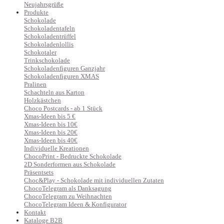
Neujahrsgrüße
Produkte
Schokolade
Schokoladentafeln
Schokoladentrüffel
Schokoladenlollis
Schokotaler
Trinkschokolade
Schokoladenfiguren Ganzjahr
Schokoladenfiguren XMAS
Pralinen
Schachteln aus Karton
Holzkästchen
Choco Postcards - ab 1 Stück
Xmas-Ideen bis 5 €
Xmas-Ideen bis 10€
Xmas-Ideen bis 20€
Xmas-Ideen bis 40€
Individuelle Kreationen
ChocoPrint - Bedruckte Schokolade
2D Sonderformen aus Schokolade
Präsentsets
Choc&Play - Schokolade mit individuellen Zutaten
ChocoTelegram als Danksagung
ChocoTelegram zu Weihnachten
ChocoTelegram Ideen & Konfigurator
Kontakt
Kataloge B2B