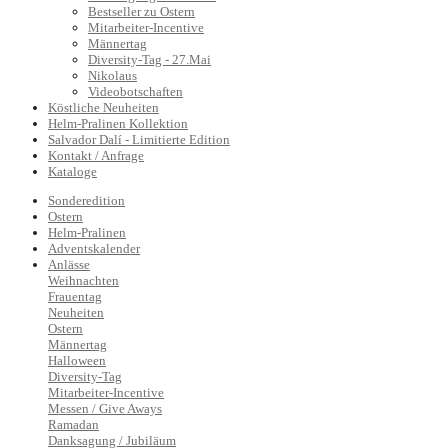
Bestseller zu Ostern
Mitarbeiter-Incentive
Männertag
Diversity-Tag - 27.Mai
Nikolaus
Videobotschaften
Köstliche Neuheiten
Helm-Pralinen Kollektion
Salvador Dalí - Limitierte Edition
Kontakt / Anfrage
Kataloge
Sonderedition
Ostern
Helm-Pralinen
Adventskalender
Anlässe
Weihnachten
Frauentag
Neuheiten
Ostern
Männertag
Halloween
Diversity-Tag
Mitarbeiter-Incentive
Messen / Give Aways
Ramadan
Danksagung / Jubiläum