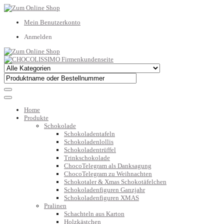
Mein Benutzerkonto
Anmelden
Home
Produkte
Schokolade
Schokoladentafeln
Schokoladenlollis
Schokoladentrüffel
Trinkschokolade
ChocoTelegram als Danksagung
ChocoTelegram zu Weihnachten
Schokotaler & Xmas Schokotäfelchen
Schokoladenfiguren Ganzjahr
Schokoladenfiguren XMAS
Pralinen
Schachteln aus Karton
Holzkästchen