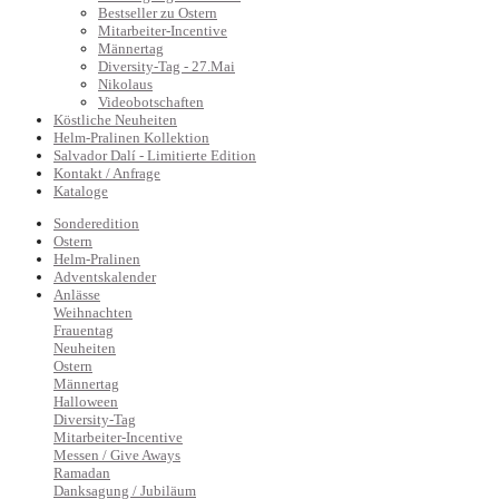
Bestseller zu Ostern
Mitarbeiter-Incentive
Männertag
Diversity-Tag - 27.Mai
Nikolaus
Videobotschaften
Köstliche Neuheiten
Helm-Pralinen Kollektion
Salvador Dalí - Limitierte Edition
Kontakt / Anfrage
Kataloge
Sonderedition
Ostern
Helm-Pralinen
Adventskalender
Anlässe
Weihnachten
Frauentag
Neuheiten
Ostern
Männertag
Halloween
Diversity-Tag
Mitarbeiter-Incentive
Messen / Give Aways
Ramadan
Danksagung / Jubiläum