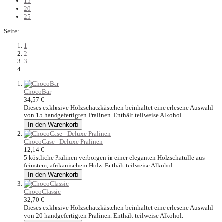
15
20
25
Seite:
1
2
3
ChocoBar
34,57 €
Dieses exklusive Holzschatzkästchen beinhaltet eine erlesene Auswahl
von 15 handgefertigten Pralinen. Enthält teilweise Alkohol.
In den Warenkorb
ChocoCase - Deluxe Pralinen
12,14 €
5 köstliche Pralinen verborgen in einer eleganten Holzschatulle aus
feinstem, afrikanischem Holz. Enthält teilweise Alkohol.
In den Warenkorb
ChocoClassic
32,70 €
Dieses exklusive Holzschatzkästchen beinhaltet eine erlesene Auswahl
von 20 handgefertigten Pralinen. Enthält teilweise Alkohol.