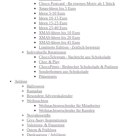
Choco Postcard - Ihr eigenes Motiv ab 1 Stück
Xmas-Ideen bis 5 Euro
Ideen 5-10 Euro
Ideen 10-15 Euro
Ideen 15-25 Euro
Ideen 25-40 Euro
XMAS-Ideen bis 10 Euro
XMAS-Ideen bis 20 Euro
XMAS-Ideen bis 45 Euro
Limitierte Edition - Zeitlich begrenzt
Individuelle Kreationen
ChocoTelegram - Nachricht aus Schokolade
Choc & Play
ChocoPrints - Bedruckte Schokolade & Pralinen
Sonderformen aus Schokolade
Präsentsets
Anlässe
Halloween
Ramadan
Besondere Adventskalender
Weihnachten
Weihnachtsgeschenke für Mitarbeiter
Weihnachtsgeschenke für Kunden
Neujahrsgrüße
Give Away Inspirationen
Valentins- & Frauentag
Ostern & Frühling
Danksagung / Jubiläum