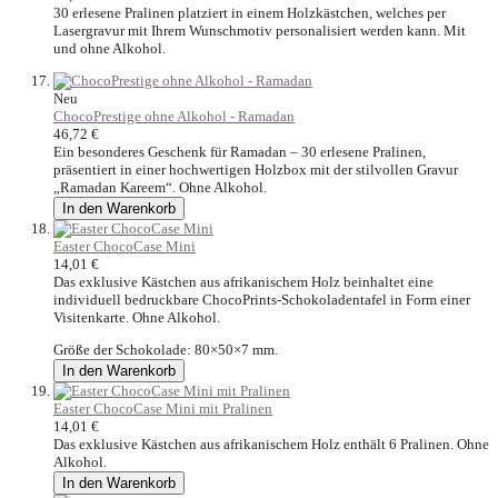
30 erlesene Pralinen platziert in einem Holzkästchen, welches per
Lasergravur mit Ihrem Wunschmotiv personalisiert werden kann. Mit
und ohne Alkohol.
Neu
ChocoPrestige ohne Alkohol - Ramadan
46,72 €
Ein besonderes Geschenk für Ramadan – 30 erlesene Pralinen,
präsentiert in einer hochwertigen Holzbox mit der stilvollen Gravur
„Ramadan Kareem“. Ohne Alkohol.
In den Warenkorb
Easter ChocoCase Mini
14,01 €
Das exklusive Kästchen aus afrikanischem Holz beinhaltet eine
individuell bedruckbare ChocoPrints-Schokoladentafel in Form einer
Visitenkarte. Ohne Alkohol.
Größe der Schokolade: 80×50×7 mm.
In den Warenkorb
Easter ChocoCase Mini mit Pralinen
14,01 €
Das exklusive Kästchen aus afrikanischem Holz enthält 6 Pralinen. Ohne
Alkohol.
In den Warenkorb