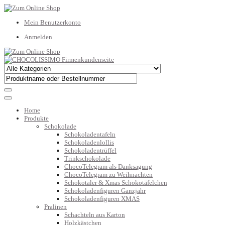
Mein Benutzerkonto
Anmelden
Home
Produkte
Schokolade
Schokoladentafeln
Schokoladenlollis
Schokoladentrüffel
Trinkschokolade
ChocoTelegram als Danksagung
ChocoTelegram zu Weihnachten
Schokotaler & Xmas Schokotäfelchen
Schokoladenfiguren Ganzjahr
Schokoladenfiguren XMAS
Pralinen
Schachteln aus Karton
Holzkästchen