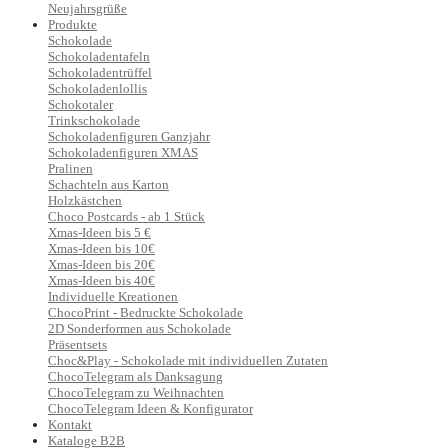
Neujahrsgrüße
Produkte
Schokolade
Schokoladentafeln
Schokoladentrüffel
Schokoladenlollis
Schokotaler
Trinkschokolade
Schokoladenfiguren Ganzjahr
Schokoladenfiguren XMAS
Pralinen
Schachteln aus Karton
Holzkästchen
Choco Postcards - ab 1 Stück
Xmas-Ideen bis 5 €
Xmas-Ideen bis 10€
Xmas-Ideen bis 20€
Xmas-Ideen bis 40€
Individuelle Kreationen
ChocoPrint - Bedruckte Schokolade
2D Sonderformen aus Schokolade
Präsentsets
Choc&Play - Schokolade mit individuellen Zutaten
ChocoTelegram als Danksagung
ChocoTelegram zu Weihnachten
ChocoTelegram Ideen & Konfigurator
Kontakt
Kataloge B2B