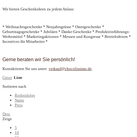
Wir bieten Geschenkideen zu jedem Anlass:
* Weihnachtsgeschenke * Neujahrsgrüsse * Ostergeschenke *
Geburtstagsgeschenke * Jubiläen * Danke-Geschenke * Produkteinführungs-
Werbemittel * Marketingaktionen * Messen und Kongresse * Betriebsfeiern *
Incentives für Mitarbeiter *
Gerne beraten wir Sie persönlich!
Kontaktieren Sie uns unter:
verkauf@chocolissimo.de
.
Gitter
Liste
Sortieren nach
Reihenfolge
Name
Preis
Desc
Zeige
5
10