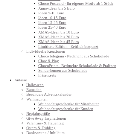
Choco Postcard - Ihr eigenes Motiv ab 1 Stück
Xmas-Ideen bis 5 Euro
Ideen 5-10 Euro
Ideen 10-15 Euro
Ideen 15-25 Euro
Ideen 25-40 Euro
XMAS-Ideen bis 10 Euro
XMAS-Ideen bis 20 Euro
XMAS-Ideen bis 45 Euro
Limitierte Edition - Zeitlich begrenzt
Individuelle Kreationen
ChocoTelegram - Nachricht aus Schokolade
Choc & Play
ChocoPrints - Bedruckte Schokolade & Pralinen
Sonderformen aus Schokolade
Präsentsets
Anlässe
Halloween
Ramadan
Besondere Adventskalender
Weihnachten
Weihnachtsgeschenke für Mitarbeiter
Weihnachtsgeschenke für Kunden
Neujahrsgrüße
Give Away Inspirationen
Valentins- & Frauentag
Ostern & Frühling
Danksagung / Jubiläum