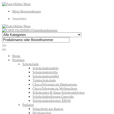
Mein Benutzerkonto
Anmelden
Home
Produkte
Schokolade
Schokoladentafeln
Schokoladenlollis
Schokoladentrüffel
Trinkschokolade
ChocoTelegram als Danksagung
ChocoTelegram zu Weihnachten
Schokotaler & Xmas Schokotäfelchen
Schokoladenfiguren Ganzjahr
Schokoladenfiguren XMAS
Pralinen
Schachteln aus Karton
Holzkästchen