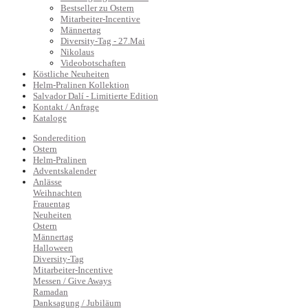
Bestseller zu Ostern
Mitarbeiter-Incentive
Männertag
Diversity-Tag - 27.Mai
Nikolaus
Videobotschaften
Köstliche Neuheiten
Helm-Pralinen Kollektion
Salvador Dalí - Limitierte Edition
Kontakt / Anfrage
Kataloge
Sonderedition
Ostern
Helm-Pralinen
Adventskalender
Anlässe
Weihnachten
Frauentag
Neuheiten
Ostern
Männertag
Halloween
Diversity-Tag
Mitarbeiter-Incentive
Messen / Give Aways
Ramadan
Danksagung / Jubiläum