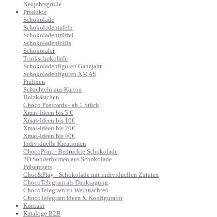
Neujahrsgrüße
Produkte
Schokolade
Schokoladentafeln
Schokoladentrüffel
Schokoladenlollis
Schokotaler
Trinkschokolade
Schokoladenfiguren Ganzjahr
Schokoladenfiguren XMAS
Pralinen
Schachteln aus Karton
Holzkästchen
Choco Postcards - ab 1 Stück
Xmas-Ideen bis 5 €
Xmas-Ideen bis 10€
Xmas-Ideen bis 20€
Xmas-Ideen bis 40€
Individuelle Kreationen
ChocoPrint - Bedruckte Schokolade
2D Sonderformen aus Schokolade
Präsentsets
Choc&Play - Schokolade mit individuellen Zutaten
ChocoTelegram als Danksagung
ChocoTelegram zu Weihnachten
ChocoTelegram Ideen & Konfigurator
Kontakt
Kataloge B2B