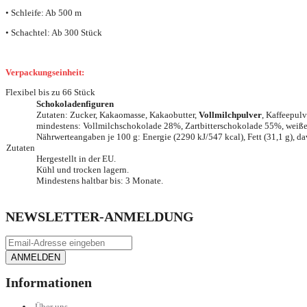
• Schleife: Ab 500 m
• Schachtel: Ab 300 Stück
Verpackungseinheit:
Flexibel bis zu 66 Stück
Schokoladenfiguren
Zutaten: Zucker, Kakaomasse, Kakaobutter,
Vollmilchpulver
, Kaffeepul
mindestens: Vollmilchschokolade 28%, Zartbitterschokolade 55%, weiße
Nährwerteangaben je 100 g: Energie (2290 kJ/547 kcal), Fett (31,1 g), dav
Zutaten
Hergestellt in der EU.
Kühl und trocken lagern.
Mindestens haltbar bis: 3 Monate.
NEWSLETTER-ANMELDUNG
ANMELDEN
Informationen
Über uns