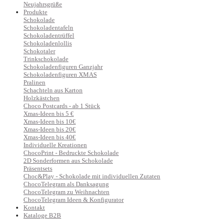
Neujahrsgrüße
Produkte
Schokolade
Schokoladentafeln
Schokoladentrüffel
Schokoladenlollis
Schokotaler
Trinkschokolade
Schokoladenfiguren Ganzjahr
Schokoladenfiguren XMAS
Pralinen
Schachteln aus Karton
Holzkästchen
Choco Postcards - ab 1 Stück
Xmas-Ideen bis 5 €
Xmas-Ideen bis 10€
Xmas-Ideen bis 20€
Xmas-Ideen bis 40€
Individuelle Kreationen
ChocoPrint - Bedruckte Schokolade
2D Sonderformen aus Schokolade
Präsentsets
Choc&Play - Schokolade mit individuellen Zutaten
ChocoTelegram als Danksagung
ChocoTelegram zu Weihnachten
ChocoTelegram Ideen & Konfigurator
Kontakt
Kataloge B2B