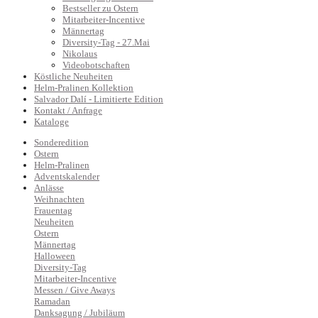
Bestseller zu Ostern
Mitarbeiter-Incentive
Männertag
Diversity-Tag - 27.Mai
Nikolaus
Videobotschaften
Köstliche Neuheiten
Helm-Pralinen Kollektion
Salvador Dalí - Limitierte Edition
Kontakt / Anfrage
Kataloge
Sonderedition
Ostern
Helm-Pralinen
Adventskalender
Anlässe
Weihnachten
Frauentag
Neuheiten
Ostern
Männertag
Halloween
Diversity-Tag
Mitarbeiter-Incentive
Messen / Give Aways
Ramadan
Danksagung / Jubiläum