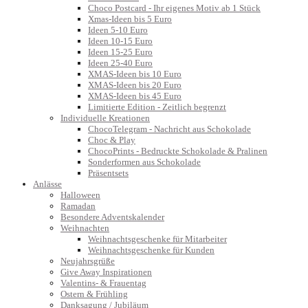
Choco Postcard - Ihr eigenes Motiv ab 1 Stück
Xmas-Ideen bis 5 Euro
Ideen 5-10 Euro
Ideen 10-15 Euro
Ideen 15-25 Euro
Ideen 25-40 Euro
XMAS-Ideen bis 10 Euro
XMAS-Ideen bis 20 Euro
XMAS-Ideen bis 45 Euro
Limitierte Edition - Zeitlich begrenzt
Individuelle Kreationen
ChocoTelegram - Nachricht aus Schokolade
Choc & Play
ChocoPrints - Bedruckte Schokolade & Pralinen
Sonderformen aus Schokolade
Präsentsets
Anlässe
Halloween
Ramadan
Besondere Adventskalender
Weihnachten
Weihnachtsgeschenke für Mitarbeiter
Weihnachtsgeschenke für Kunden
Neujahrsgrüße
Give Away Inspirationen
Valentins- & Frauentag
Ostern & Frühling
Danksagung / Jubiläum