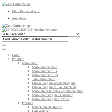
Mein Benutzerkonto
Anmelden
Home
Produkte
Schokolade
Schokoladentafeln
Schokoladenlollis
Schokoladentrüffel
Trinkschokolade
ChocoTelegram als Danksagung
ChocoTelegram zu Weihnachten
Schokotaler & Xmas Schokotäfelchen
Schokoladenfiguren Ganzjahr
Schokoladenfiguren XMAS
Pralinen
Schachteln aus Karton
Holzkästchen