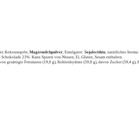
ver, Kokosraspeln,
Magermilchpulver
, Emulgator:
Sojalecithin
; natürliches Aroma
 Schokolade 23%. Kann Spuren von Nüssen, Ei, Gluten, Sesam enthalten.
on gesättigte Fettsäuren (19,6 g), Kohlenhydrate (59,8 g), davon Zucker (59,4 g), Ei