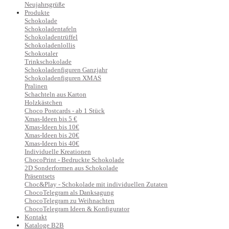
Neujahrsgrüße
Produkte
Schokolade
Schokoladentafeln
Schokoladentrüffel
Schokoladenlollis
Schokotaler
Trinkschokolade
Schokoladenfiguren Ganzjahr
Schokoladenfiguren XMAS
Pralinen
Schachteln aus Karton
Holzkästchen
Choco Postcards - ab 1 Stück
Xmas-Ideen bis 5 €
Xmas-Ideen bis 10€
Xmas-Ideen bis 20€
Xmas-Ideen bis 40€
Individuelle Kreationen
ChocoPrint - Bedruckte Schokolade
2D Sonderformen aus Schokolade
Präsentsets
Choc&Play - Schokolade mit individuellen Zutaten
ChocoTelegram als Danksagung
ChocoTelegram zu Weihnachten
ChocoTelegram Ideen & Konfigurator
Kontakt
Kataloge B2B