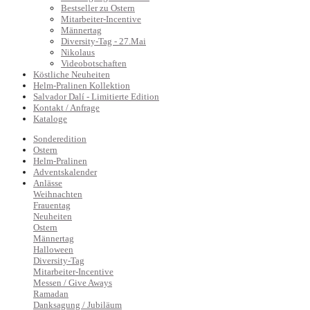
Bestseller zu Ostern
Mitarbeiter-Incentive
Männertag
Diversity-Tag - 27.Mai
Nikolaus
Videobotschaften
Köstliche Neuheiten
Helm-Pralinen Kollektion
Salvador Dalí - Limitierte Edition
Kontakt / Anfrage
Kataloge
Sonderedition
Ostern
Helm-Pralinen
Adventskalender
Anlässe
Weihnachten
Frauentag
Neuheiten
Ostern
Männertag
Halloween
Diversity-Tag
Mitarbeiter-Incentive
Messen / Give Aways
Ramadan
Danksagung / Jubiläum