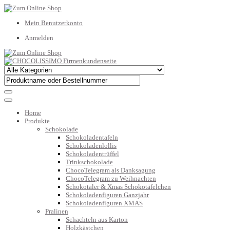
Mein Benutzerkonto
Anmelden
Home
Produkte
Schokolade
Schokoladentafeln
Schokoladenlollis
Schokoladentrüffel
Trinkschokolade
ChocoTelegram als Danksagung
ChocoTelegram zu Weihnachten
Schokotaler & Xmas Schokotäfelchen
Schokoladenfiguren Ganzjahr
Schokoladenfiguren XMAS
Pralinen
Schachteln aus Karton
Holzkästchen