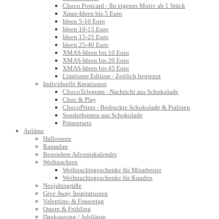
Choco Postcard - Ihr eigenes Motiv ab 1 Stück
Xmas-Ideen bis 5 Euro
Ideen 5-10 Euro
Ideen 10-15 Euro
Ideen 15-25 Euro
Ideen 25-40 Euro
XMAS-Ideen bis 10 Euro
XMAS-Ideen bis 20 Euro
XMAS-Ideen bis 45 Euro
Limitierte Edition - Zeitlich begrenzt
Individuelle Kreationen
ChocoTelegram - Nachricht aus Schokolade
Choc & Play
ChocoPrints - Bedruckte Schokolade & Pralinen
Sonderformen aus Schokolade
Präsentsets
Anlässe
Halloween
Ramadan
Besondere Adventskalender
Weihnachten
Weihnachtsgeschenke für Mitarbeiter
Weihnachtsgeschenke für Kunden
Neujahrsgrüße
Give Away Inspirationen
Valentins- & Frauentag
Ostern & Frühling
Danksagung / Jubiläum