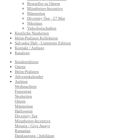
Bestseller zu Ostern
Mitarbeiter-Incentive
Männertag
Diversity-Tag - 27.Mai
Nikolaus
Videobotschaften
Köstliche Neuheiten
Helm-Pralinen Kollektion
Salvador Dalí - Limitierte Edition
Kontakt / Anfrage
Kataloge
Sonderedition
Ostern
Helm-Pralinen
Adventskalender
Anlässe
Weihnachten
Frauentag
Neuheiten
Ostern
Männertag
Halloween
Diversity-Tag
Mitarbeiter-Incentive
Messen / Give Aways
Ramadan
Danksagung / Jubiläum