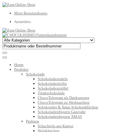
Mein Benutzerkonto
Anmelden
Home
Produkte
Schokolade
Schokoladentafeln
Schokoladenlollis
Schokoladentrüffel
Trinkschokolade
ChocoTelegram als Danksagung
ChocoTelegram zu Weihnachten
Schokotaler & Xmas Schokotäfelchen
Schokoladenfiguren Ganzjahr
Schokoladenfiguren XMAS
Pralinen
Schachteln aus Karton
Holzkästchen