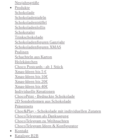
Neujahrsgrüße
Produkte
Schokolade
Schokoladentafeln
Schokoladentrüffel
Schokoladenlollis
Schokotaler
Trinkschokolade
Schokoladenfiguren Ganzjahr
Schokoladenfiguren XMAS
Pralinen
Schachteln aus Karton
Holzkästchen
Choco Postcards - ab 1 Stück
Xmas-Ideen bis 5 €
Xmas-Ideen bis 10€
Xmas-Ideen bis 20€
Xmas-Ideen bis 40€
Individuelle Kreationen
ChocoPrint - Bedruckte Schokolade
2D Sonderformen aus Schokolade
Präsentsets
Choc&Play - Schokolade mit individuellen Zutaten
ChocoTelegram als Danksagung
ChocoTelegram zu Weihnachten
ChocoTelegram Ideen & Konfigurator
Kontakt
Kataloge B2B