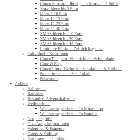
Choco Postcard - Ihr eigenes Motiv ab 1 Stück
Xmas-Ideen bis 5 Euro
Ideen 5-10 Euro
Ideen 10-15 Euro
Ideen 15-25 Euro
Ideen 25-40 Euro
XMAS-Ideen bis 10 Euro
XMAS-Ideen bis 20 Euro
XMAS-Ideen bis 45 Euro
Limitierte Edition - Zeitlich begrenzt
Individuelle Kreationen
ChocoTelegram - Nachricht aus Schokolade
Choc & Play
ChocoPrints - Bedruckte Schokolade & Pralinen
Sonderformen aus Schokolade
Präsentsets
Anlässe
Halloween
Ramadan
Besondere Adventskalender
Weihnachten
Weihnachtsgeschenke für Mitarbeiter
Weihnachtsgeschenke für Kunden
Neujahrsgrüße
Give Away Inspirationen
Valentins- & Frauentag
Ostern & Frühling
Danksagung / Jubiläum