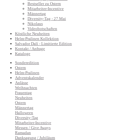
Bestseller zu Ostern
Mitarbeiter-Incentive
Männertag
Diversity-Tag - 27.Mai
Nikolaus
Videobotschaften
Köstliche Neuheiten
Helm-Pralinen Kollektion
Salvador Dalí - Limitierte Edition
Kontakt / Anfrage
Kataloge
Sonderedition
Ostern
Helm-Pralinen
Adventskalender
Anlässe
Weihnachten
Frauentag
Neuheiten
Ostern
Männertag
Halloween
Diversity-Tag
Mitarbeiter-Incentive
Messen / Give Aways
Ramadan
Danksagung / Jubiläum