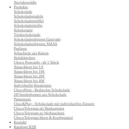
Neujahrsgrüße
Produkte
Schokolade
Schokoladentafeln
Schokoladentrüffel
Schokoladenlollis
Schokotaler
Trinkschokolade
Schokoladenfiguren Ganzjahr
Schokoladenfiguren XMAS
Pralinen
Schachteln aus Karton
Holzkästchen
Choco Postcards - ab 1 Stück
Xmas-Ideen bis 5 €
Xmas-Ideen bis 10€
Xmas-Ideen bis 20€
Xmas-Ideen bis 40€
Individuelle Kreationen
ChocoPrint - Bedruckte Schokolade
2D Sonderformen aus Schokolade
Präsentsets
Choc&Play - Schokolade mit individuellen Zutaten
ChocoTelegram als Danksagung
ChocoTelegram zu Weihnachten
ChocoTelegram Ideen & Konfigurator
Kontakt
Kataloge B2B