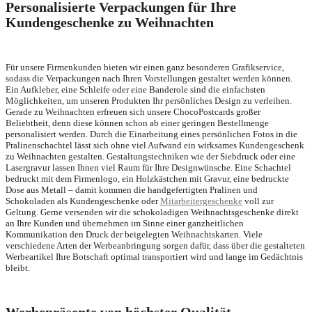
Personalisierte Verpackungen für Ihre
Kundengeschenke zu Weihnachten
Für unsere Firmenkunden bieten wir einen ganz besonderen Grafikservice,
sodass die Verpackungen nach Ihren Vorstellungen gestaltet werden können.
Ein Aufkleber, eine Schleife oder eine Banderole sind die einfachsten
Möglichkeiten, um unseren Produkten Ihr persönliches Design zu verleihen.
Gerade zu Weihnachten erfreuen sich unsere ChocoPostcards großer
Beliebtheit, denn diese können schon ab einer geringen Bestellmenge
personalisiert werden. Durch die Einarbeitung eines persönlichen Fotos in die
Pralinenschachtel lässt sich ohne viel Aufwand ein wirksames Kundengeschenk
zu Weihnachten gestalten. Gestaltungstechniken wie der Siebdruck oder eine
Lasergravur lassen Ihnen viel Raum für Ihre Designwünsche. Eine Schachtel
bedruckt mit dem Firmenlogo, ein Holzkästchen mit Gravur, eine bedruckte
Dose aus Metall – damit kommen die handgefertigten Pralinen und
Schokoladen als Kundengeschenke oder
Mitarbeitergeschenke
voll zur
Geltung. Gerne versenden wir die schokoladigen Weihnachtsgeschenke direkt
an Ihre Kunden und übernehmen im Sinne einer ganzheitlichen
Kommunikation den Druck der beigelegten Weihnachtskarten. Viele
verschiedene Arten der Werbeanbringung sorgen dafür, dass über die gestalteten
Werbeartikel Ihre Botschaft optimal transportiert wird und lange im Gedächtnis
bleibt.