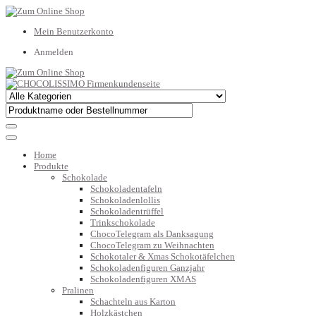
Mein Benutzerkonto
Anmelden
Home
Produkte
Schokolade
Schokoladentafeln
Schokoladenlollis
Schokoladentrüffel
Trinkschokolade
ChocoTelegram als Danksagung
ChocoTelegram zu Weihnachten
Schokotaler & Xmas Schokotäfelchen
Schokoladenfiguren Ganzjahr
Schokoladenfiguren XMAS
Pralinen
Schachteln aus Karton
Holzkästchen