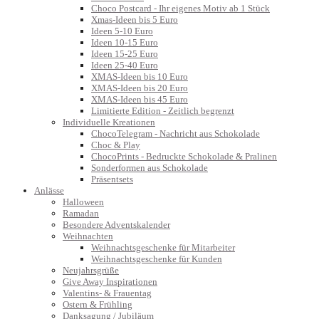
Choco Postcard - Ihr eigenes Motiv ab 1 Stück
Xmas-Ideen bis 5 Euro
Ideen 5-10 Euro
Ideen 10-15 Euro
Ideen 15-25 Euro
Ideen 25-40 Euro
XMAS-Ideen bis 10 Euro
XMAS-Ideen bis 20 Euro
XMAS-Ideen bis 45 Euro
Limitierte Edition - Zeitlich begrenzt
Individuelle Kreationen
ChocoTelegram - Nachricht aus Schokolade
Choc & Play
ChocoPrints - Bedruckte Schokolade & Pralinen
Sonderformen aus Schokolade
Präsentsets
Anlässe
Halloween
Ramadan
Besondere Adventskalender
Weihnachten
Weihnachtsgeschenke für Mitarbeiter
Weihnachtsgeschenke für Kunden
Neujahrsgrüße
Give Away Inspirationen
Valentins- & Frauentag
Ostern & Frühling
Danksagung / Jubiläum