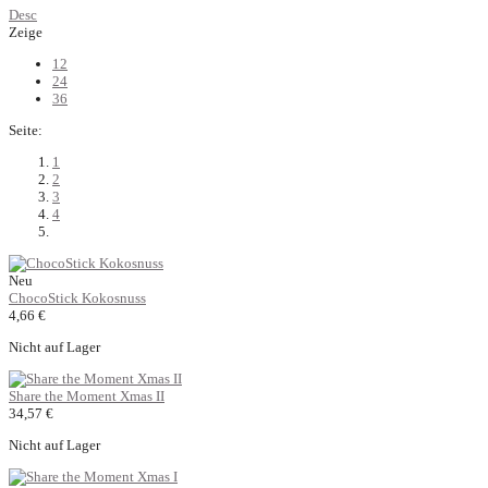
Desc
Zeige
12
24
36
Seite:
1
2
3
4
Neu
ChocoStick Kokosnuss
4,66 €
Nicht auf Lager
Share the Moment Xmas II
34,57 €
Nicht auf Lager