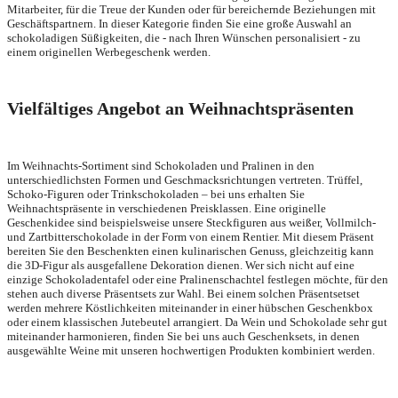
Mitarbeiter, für die Treue der Kunden oder für bereichernde Beziehungen mit
Geschäftspartnern. In dieser Kategorie finden Sie eine große Auswahl an
schokoladigen Süßigkeiten, die - nach Ihren Wünschen personalisiert - zu
einem originellen Werbegeschenk werden.
Vielfältiges Angebot an Weihnachtspräsenten
Im Weihnachts-Sortiment sind Schokoladen und Pralinen in den
unterschiedlichsten Formen und Geschmacksrichtungen vertreten. Trüffel,
Schoko-Figuren oder Trinkschokoladen – bei uns erhalten Sie
Weihnachtspräsente in verschiedenen Preisklassen. Eine originelle
Geschenkidee sind beispielsweise unsere Steckfiguren aus weißer, Vollmilch-
und Zartbitterschokolade in der Form von einem Rentier. Mit diesem Präsent
bereiten Sie den Beschenkten einen kulinarischen Genuss, gleichzeitig kann
die 3D-Figur als ausgefallene Dekoration dienen. Wer sich nicht auf eine
einzige Schokoladentafel oder eine Pralinenschachtel festlegen möchte, für den
stehen auch diverse Präsentsets zur Wahl. Bei einem solchen Präsentsetset
werden mehrere Köstlichkeiten miteinander in einer hübschen Geschenkbox
oder einem klassischen Jutebeutel arrangiert. Da Wein und Schokolade sehr gut
miteinander harmonieren, finden Sie bei uns auch Geschenksets, in denen
ausgewählte Weine mit unseren hochwertigen Produkten kombiniert werden.