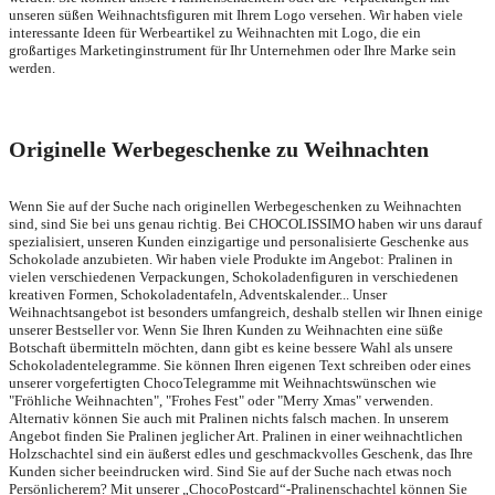
unseren süßen Weihnachtsfiguren mit Ihrem Logo versehen. Wir haben viele
interessante Ideen für Werbeartikel zu Weihnachten mit Logo, die ein
großartiges Marketinginstrument für Ihr Unternehmen oder Ihre Marke sein
werden.
Originelle Werbegeschenke zu Weihnachten
Wenn Sie auf der Suche nach originellen Werbegeschenken zu Weihnachten
sind, sind Sie bei uns genau richtig. Bei CHOCOLISSIMO haben wir uns darauf
spezialisiert, unseren Kunden einzigartige und personalisierte Geschenke aus
Schokolade anzubieten. Wir haben viele Produkte im Angebot: Pralinen in
vielen verschiedenen Verpackungen, Schokoladenfiguren in verschiedenen
kreativen Formen, Schokoladentafeln, Adventskalender... Unser
Weihnachtsangebot ist besonders umfangreich, deshalb stellen wir Ihnen einige
unserer Bestseller vor. Wenn Sie Ihren Kunden zu Weihnachten eine süße
Botschaft übermitteln möchten, dann gibt es keine bessere Wahl als unsere
Schokoladentelegramme. Sie können Ihren eigenen Text schreiben oder eines
unserer vorgefertigten ChocoTelegramme mit Weihnachtswünschen wie
"Fröhliche Weihnachten", "Frohes Fest" oder "Merry Xmas" verwenden.
Alternativ können Sie auch mit Pralinen nichts falsch machen. In unserem
Angebot finden Sie Pralinen jeglicher Art. Pralinen in einer weihnachtlichen
Holzschachtel sind ein äußerst edles und geschmackvolles Geschenk, das Ihre
Kunden sicher beeindrucken wird. Sind Sie auf der Suche nach etwas noch
Persönlicherem? Mit unserer „ChocoPostcard“-Pralinenschachtel können Sie